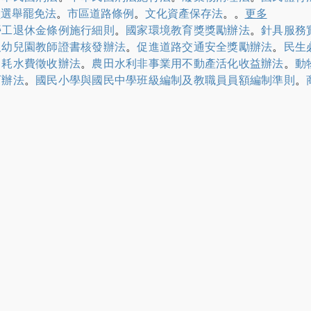
員選舉罷免法
。
市區道路條例
。
文化資產保存法
。
。
更多
勞工退休金條例施行細則
。
國家環境教育獎獎勵辦法
。
針具服務
及幼兒園教師證書核發辦法
。
促進道路交通安全獎勵辦法
。
民生
。
耗水費徵收辦法
。
農田水利非事業用不動產活化收益辦法
。
動
可辦法
。
國民小學與國民中學班級編制及教職員員額編制準則
。