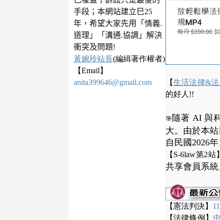
手段；
本網站建立巳25
年，希望大家先用「情義.
道理」「溝通.協調」解決
衝突及問題!
黃婉玲站長
(編緝著作權者)
【Email】
anita399646@gmail.com
【
生活法律&法庭
的好人!!
隨著 AI
🎯
大。由於本站
自民國2026年
【S-6law第2站
共享會員系統
【憲法判決】
1
【法律條例】