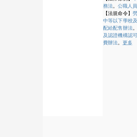
務法
。
公職人
【法規命令】
中等以下學校
配給配售辦法
及認證機構認
費辦法
。
更多