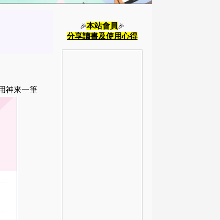
本站會員
🎉
🎉
分享讀書及使用心得
用神來一筆