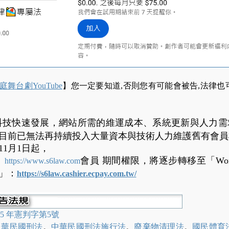
舞台劇YouTube
】您一定要知道,否則您有可能會被告,法律也
 與科技快速發展，網站所需的維運成本、系統更新與人力
目前已無法再持續投入大量資本與技術人力維護舊有會員
11月1日起，
會員 期間權限，將逐步轉移至「Wo
】
https://www.s6law.com
」：
https://s6law.cashier.ecpay.com.tw/
15 年憲判字第5號
中華民國刑法
。
中華民國刑法施行法
。
廢棄物清理法
。
國民體育