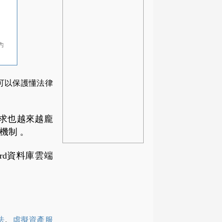
可以保護懂法律
需求也越來越龐
機制 。
rd資料庫雲端
法
。
虛擬資產服