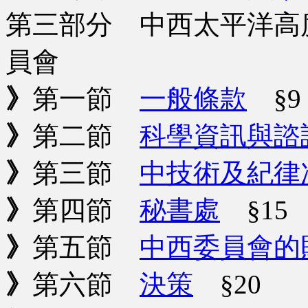
第三部分 中西太平洋高
員會
》
第一節
一般條款
§9
》
第二節
科學資訊與諮
》
第三節
中技術及紀律
》
第四節
秘書處
§15
》
第五節
中西委員會的
》
第六節
決策
§20