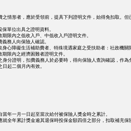
費之情形者，應於受領前，提具下列證明文件，始得免扣取。但
保單位出具之證明資料。
期限內之低收入戶、中低收入戶證明文件。
義務人向保險人確認。
身心障礙生活補助費者、特殊境遇家庭之受扶助者：社政機關
效期限內之經濟困難者證明文件。
之身分證明，扣費義務人於必要時，得向保險人查詢確認，作為
之日起二個月內有效。
∩
自當年一月一日起至當次給付被保險人獎金時之累計。
應就全年累計獎金逾其退保時投保金額四倍之部分，扣取補充保