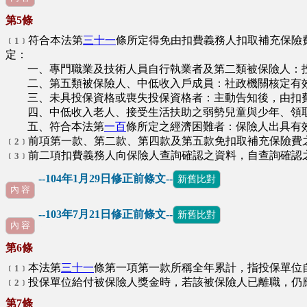
第5條
符合本法第
三十一
條所定得免由扣費義務人扣取補充保險
﹝1﹞
定：
一、專門職業及技術人員自行執業者及第二類被保險人：投
二、第五類被保險人、中低收入戶成員：社政機關核定有效
三、未具投保資格或喪失投保資格者：主動告知後，由扣費
四、中低收入老人、接受生活扶助之弱勢兒童與少年、領取
五、符合本法第
一百
條所定之經濟困難者：保險人出具有
前項第一款、第二款、第四款及第五款免扣取補充保險費
﹝2﹞
前二項扣費義務人向保險人查詢確認之資料，自查詢確認
﹝3﹞
--104年1月29日修正前條文--
新舊比對
內 容
--103年7月21日修正前條文--
新舊比對
∪
內 容
第6條
本法第
三十一
條第一項第一款所稱全年累計，指投保單位
﹝1﹞
投保單位給付被保險人獎金時，若該被保險人已離職，仍
﹝2﹞
第7條