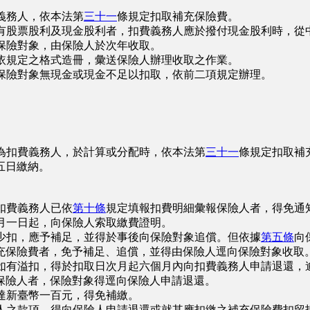
義務人，依本法第
三十一
條規定扣取補充保險費。
有股票股利及現金股利者，扣費義務人應於撥付現金股利時，從
保險對象，由保險人於次年收取。
依規定之格式造冊，彙送保險人辦理收取之作業。
保險對象無現金或現金不足以扣取，依前二項規定辦理。
為扣費義務人，於計算或分配時，依本法第
三十一
條規定扣取補
五日繳納。
扣費義務人已依
第十條
規定填報扣費明細彙報保險人者，得免通
月一日起，向保險人索取繳費證明。
少扣，應予補足，並得於事後向保險對象追償。但依據
第五條
向
充保險費者，免予補足、追償，並得由保險人逕向保險對象收取
如有溢扣，得於扣取日次月起六個月內向扣費義務人申請退還，
保險人者，保險對象得逕向保險人申請退還。
達新臺幣一百元，得免補繳。
人之款項，得向保險人申請退還或就其應扣繳之補充保險費扣留