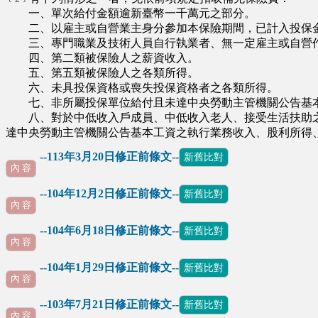
一、單次給付金額逾新臺幣一千萬元之部分。
二、以雇主或自營業主身分參加本保險期間，已計入投保金
三、專門職業及技術人員自行執業者、無一定雇主或自營作
四、第二類被保險人之薪資收入。
五、第五類被保險人之各類所得。
六、未具投保資格或喪失投保資格者之各類所得。
七、非所屬投保單位給付且未達中央勞動主管機關公告基
八、對於中低收入戶成員、中低收入老人、接受生活扶助之
達中央勞動主管機關公告基本工資之執行業務收入、股利所得
--113年3月20日修正前條文--
新舊比對
內 容
--104年12月2日修正前條文--
新舊比對
內 容
--104年6月18日修正前條文--
新舊比對
內 容
--104年1月29日修正前條文--
新舊比對
內 容
--103年7月21日修正前條文--
新舊比對
∪
內 容