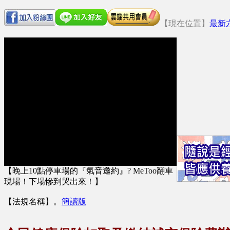
【現在位置】
最新
【晚上10點停車場的『氣音邀約』? MeToo翻車
現場！下場慘到哭出來！】
【法規名稱】
。
簡讀版