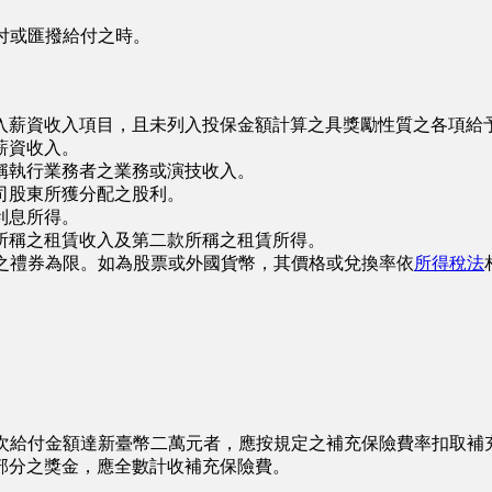
付或匯撥給付之時。
入薪資收入項目，且未列入投保金額計算之具獎勵性質之各項給
薪資收入。
稱執行業務者之業務或演技收入。
司股東所獲分配之股利。
利息所得。
所稱之租賃收入及第二款所稱之租賃所得。
之禮券為限。如為股票或外國貨幣，其價格或兌換率依
所得稅法
次給付金額達新臺幣二萬元者，應按規定之補充保險費率扣取補
部分之獎金，應全數計收補充保險費。