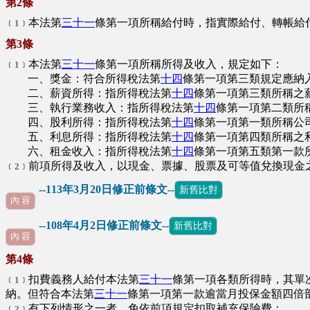
第2條
本法第
三十一
條第一項所稱給付時，指實際給付、轉帳給
﹝1﹞
第3條
本法第
三十一
條第一項所稱所得及收入，規定如下：
﹝1﹞
一、獎金：符合所得稅法第
十四
條第一項第三類規定應納
二、薪資所得：指所得稅法第
十四
條第一項第三類所稱之
三、執行業務收入：指所得稅法第
十四
條第一項第二類所
四、股利所得：指所得稅法第
十四
條第一項第一類所稱公
五、利息所得：指所得稅法第
十四
條第一項第四類所稱之
六、租金收入：指所得稅法第
十四
條第一項第五類第一款
前項所得及收入，以現金、票據、股票及可等值兌換現金
﹝2﹞
--113年3月20日修正前條文--
新舊比對
內 容
--108年4月2日修正前條文--
新舊比對
∪
內 容
第4條
扣費義務人給付本法第
三十一
條第一項各類所得時，其單
﹝1﹞
納。但符合本法第
三十一
條第一項第一款逾當月投保金額四倍
有下列情形之一者，免依前項規定扣取補充保險費：
﹝2﹞