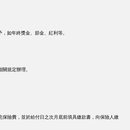
予，如年終獎金、節金、紅利等。
相關規定辦理。
∩
充保險費，並於給付日之次月底前填具繳款書，向保險人繳