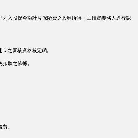
已列入投保金額計算保險費之股利所得，由扣費義務人逕行認
開立之審核資格核定函。
免扣取之依據。
險費。