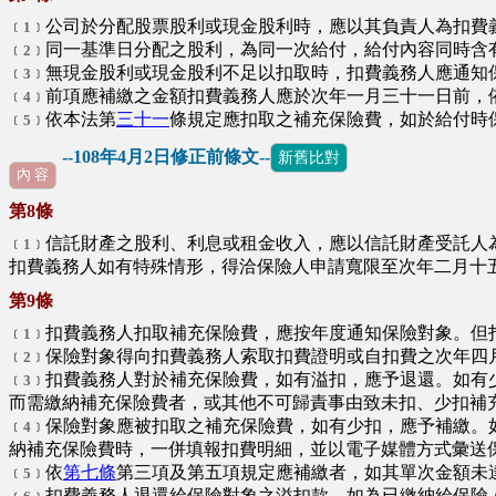
公司於分配股票股利或現金股利時，應以其負責人為扣費
﹝1﹞
同一基準日分配之股利，為同一次給付，給付內容同時含
﹝2﹞
無現金股利或現金股利不足以扣取時，扣費義務人應通知
﹝3﹞
前項應補繳之金額扣費義務人應於次年一月三十一日前，
﹝4﹞
依本法第
三十一
條規定應扣取之補充保險費，如於給付時
﹝5﹞
--108年4月2日修正前條文--
新舊比對
內 容
第8條
信託財產之股利、利息或租金收入，應以信託財產受託人
﹝1﹞
扣費義務人如有特殊情形，得洽保險人申請寬限至次年二月十
第9條
扣費義務人扣取補充保險費，應按年度通知保險對象。但
﹝1﹞
保險對象得向扣費義務人索取扣費證明或自扣費之次年四
﹝2﹞
扣費義務人對於補充保險費，如有溢扣，應予退還。如有
﹝3﹞
而需繳納補充保險費者，或其他不可歸責事由致未扣、少扣補
保險對象應被扣取之補充保險費，如有少扣，應予補繳。
﹝4﹞
納補充保險費時，一併填報扣費明細，並以電子媒體方式彙送
依
第七條
第三項及第五項規定應補繳者，如其單次金額未
﹝5﹞
扣費義務人退還給保險對象之溢扣款，如為已繳納給保險