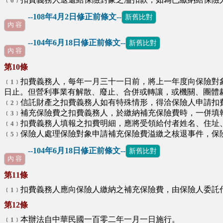
﹝6﹞
--108年4月2日修正前條文--
新舊比對
內 容
--104年6月18日修正前條文--
新舊比對
∪
內 容
第10條
扣費義務人，每年一月三十一日前，將上一年度向保險對
﹝1﹞
日止。但營利事業有解散、廢止、合併或轉讓，或機關、團體
信託財產之扣費義務人如有特殊情形，得洽保險人申請扣
﹝2﹞
補充保險費之扣費義務人，於繳納補充保險費時，一併填
﹝3﹞
扣費義務人填報之扣費明細，應將受領給付者姓名、住址
﹝4﹞
保險人處理保險對象申請補充保險費溢繳之核退事件，保
﹝5﹞
--104年6月18日修正前條文--
新舊比對
內 容
第11條
扣費義務人應向保險人繳納之補充保險費，由保險人委託
﹝1﹞
第12條
本辦法自中華民國一百零二年一月一日施行。
﹝1﹞