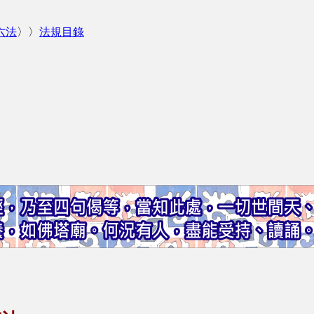
六法
〉〉
法規目錄