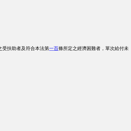
之受扶助者及符合本法第
一百
條所定之經濟困難者，單次給付未