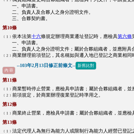
﹝1﹞
一、申請書。
二、負責人及合夥人之身分證明文件。
三、合夥契約書。
第10條
依本法第
十六
條規定辦理商業遷址登記時，應檢具
第六條
﹝1﹞
一、申請書。
二、負責人之身分證明文件；屬於合夥組織者，並應附具合
商業辦理前項登記，其名稱如與遷入地已登記之商業相同
﹝2﹞
--103年2月13日修正前條文--
新舊比對
內 容
第11條
商業暫時停止營業，應檢具申請書；屬於合夥組織者，並
﹝1﹞
前項規定，於商業辦理復業登記時準用之。
﹝2﹞
第12條
商業終止營業，應檢具申請書；屬於合夥組織者，並應檢
﹝1﹞
第13條
法定代理人為無行為能力人或限制行為能力人經營已登記
﹝1﹞