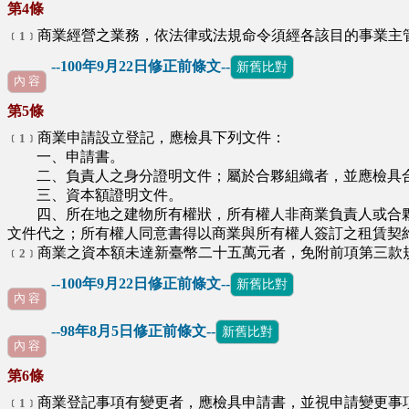
第4條
商業經營之業務，依法律或法規命令須經各該目的事業主
﹝1﹞
--100年9月22日修正前條文--
新舊比對
內 容
第5條
商業申請設立登記，應檢具下列文件：
﹝1﹞
一、申請書。
二、負責人之身分證明文件；屬於合夥組織者，並應檢具合
三、資本額證明文件。
四、所在地之建物所有權狀，所有權人非商業負責人或合夥
文件代之；所有權人同意書得以商業與所有權人簽訂之租賃契
商業之資本額未達新臺幣二十五萬元者，免附前項第三款
﹝2﹞
--100年9月22日修正前條文--
新舊比對
內 容
--98年8月5日修正前條文--
新舊比對
內 容
第6條
商業登記事項有變更者，應檢具申請書，並視申請變更事
﹝1﹞