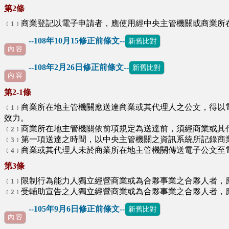
第2條
商業登記以電子申請者，應使用經中央主管機關或商業所
﹝1﹞
--108年10月15修正前條文--
新舊比對
內 容
--108年2月26日修正前條文--
新舊比對
內 容
第2-1條
商業所在地主管機關應送達商業或其代理人之公文，得以
﹝1﹞
效力。
商業所在地主管機關依前項規定為送達前，須經商業或其
﹝2﹞
第一項送達之時間，以中央主管機關之資訊系統所記錄商
﹝3﹞
商業或其代理人未於商業所在地主管機關傳送電子公文至
﹝4﹞
第3條
限制行為能力人獨立經營商業或為合夥事業之合夥人者，
﹝1﹞
受輔助宣告之人獨立經營商業或為合夥事業之合夥人者，
﹝2﹞
--105年9月6日修正前條文--
新舊比對
內 容