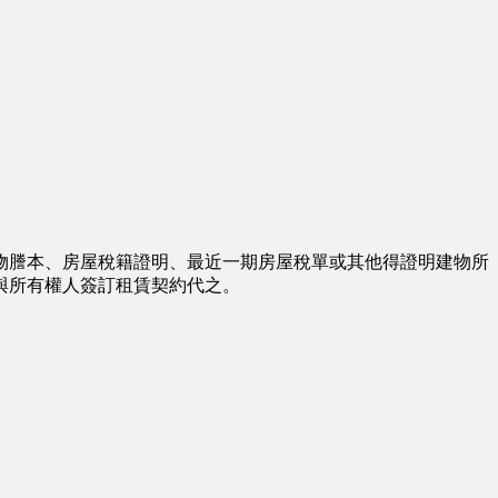
謄本、房屋稅籍證明、最近一期房屋稅單或其他得證明建物所
與所有權人簽訂租賃契約代之。