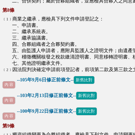
二、合併契約；屬於合夥組織者，並應檢具合夥人之同意
第8條
商業之繼承，應檢具下列文件申請登記之：
﹝1﹞
一、申請書。
二、繼承系統表。
三、繼承協議書。
四、合夥組織者之合夥契約書。
五、由監護人申請者，應附具監護人之證明文件；由遺產管
六、稽徵機關核發之稅款繳清證明書、同意移轉證明書、核
七、其他證明繼承文件。
因法院判決確定申請前項登記者，前項第二款及第三款之
﹝2﹞
--105年9月6日修正前條文--
新舊比對
內 容
--103年2月13日修正前條文--
新舊比對
內 容
--100年9月22日修正前條文--
新舊比對
內 容
第9條
獨資組織變更為合夥組織者，應檢具下列文件，申請變更