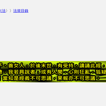
六法
〉〉
法規目錄