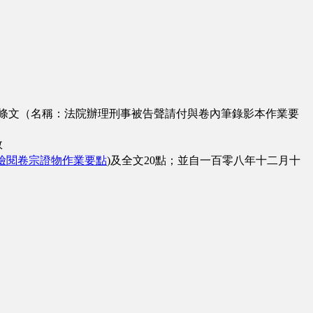
正條文（名稱：法院辦理刑事被告聲請付與卷內筆錄影本作業要
效
檢閱卷宗證物作業要點
)及全文20點；並自一百零八年十二月十