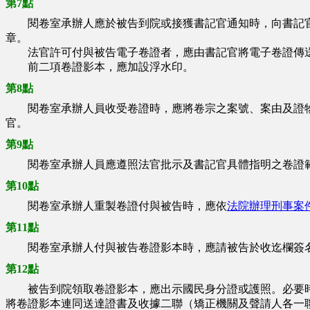
第7點
閱卷室承辦人應於被告到院或接獲書記官通知時，向書記官領
章。
法官許可付與被告電子卷證者，應由書記官將電子卷證傳送
前二項卷證影本，應加設浮水印。
第8點
閱卷室承辦人員收受卷證時，應將卷宗之案號、案由及證物明
官。
第9點
閱卷室承辦人員應遵照法官批示及書記官具體指明之卷證範
第10點
閱卷室承辦人重製卷證付與被告時，應依
法院辦理刑事案
第11點
閱卷室承辦人付與被告卷證影本時，應請被告於收迄欄簽名
第12點
被告到院領取卷證影本，應出示國民身分證或護照。必要時
將卷證影本連同送達證書及收據二聯（矯正機關及聲請人各一