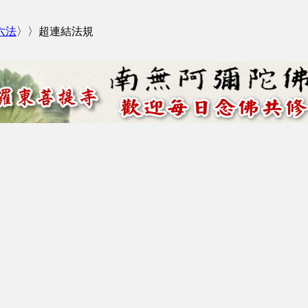
六法
〉〉超連結法規