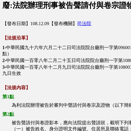
廢:法院辦理刑事被告聲請付與卷宗證
【發布日期】108.12.09【發布機關】
司法院
【法規沿革】
1‧
中華民國九十六年六月二十二日司法院院台廳刑一字第096001
點）
2‧
中華民國一百零八年二月二十五日司法院院台廳刑一字第1080
3‧
中華民國一百零八年十二月九日司法院院台廳刑一字第1080033
九日生效
【法規內容】
第1點
為利法院辦理被告於審判中聲請付與卷宗及證物（以下簡稱
第2點
被告聲請付與卷證影本，應向法院提出聲請狀，載明下列事
（一）被告姓名、身分證明文件編號、住居所及聯絡電話；