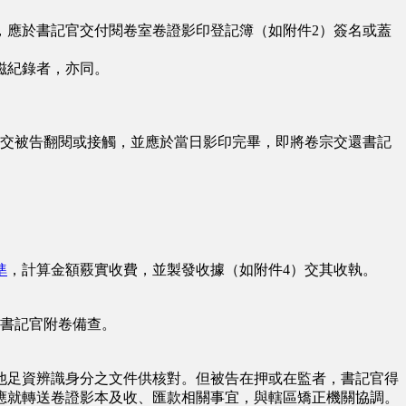
應於書記官交付閱卷室卷證影印登記簿（如附件2）簽名或蓋
磁紀錄者，亦同。
交被告翻閱或接觸，並應於當日影印完畢，即將卷宗交還書記
準
，計算金額覈實收費，並製發收據（如附件4）交其收執。
書記官附卷備查。
足資辨識身分之文件供核對。但被告在押或在監者，書記官得
應就轉送卷證影本及收、匯款相關事宜，與轄區矯正機關協調。