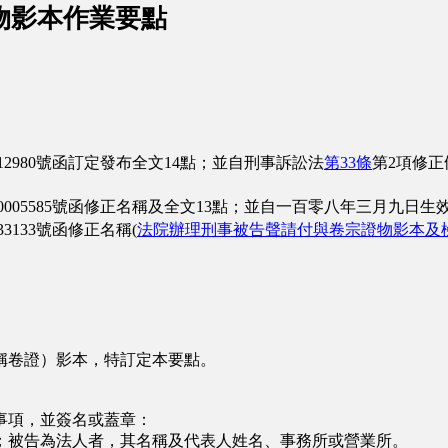
物影本作業要點
2980號函訂定發布全文14點；並自刑事訴訟法
第33條
第2項修
005585號函修正名稱及全文13點；並自一百零八年三月九日生
133號函修正名稱(
法院辦理刑事被告聲請付與卷宗證物影本及
卷證）影本，特訂定本要點。
項，並簽名或蓋章：
被告為法人者，其名稱及代表人姓名、事務所或營業所。