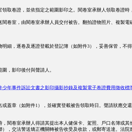
取卷證，並依指定之範圍影印之。閱卷室承辦人領取卷證時，
閱卷室，由閱卷室承辦人員交付被告。翻拍證物照片、複製電
細，逐卷及逐證登載於登記簿（如附件3），妥善保管，不得
圍，影印後付與聲請人。
件少年事件訴訟文書之影印攝影抄錄及複製電子卷證費用徵收標
或蓋章（如附件1），並確實登載被告領取時日。聲請狀應交還
，閱卷室承辦人得請其提出本人健保卡、駕照、戶口名簿或其他
聯），交法警送矯正機關轉被告收受及收款，或郵寄送達。法院