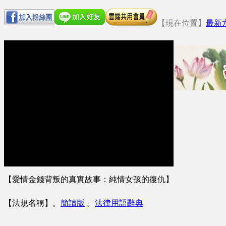
【現在位置】
最新
【愛情金錢背叛的真實故事：純情女孩的復仇】
【法規名稱】
。
簡讀版
。
法律用語辭典