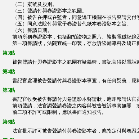
（二）案號及股別。
（三）聲請付與卷證影本之範圍。
（四）被告在押或在監者，同意矯正機關在被告聲請交付卷
（五）同意法院付與電子卷證替代紙本卷證影本之旨。
（六）聲請日期。
前項所稱卷證影本，包括翻拍證物之照片、複製電磁紀錄
第一項聲請狀，法院宜統一印製，存放訴訟輔導科及矯正機
第3點
被告聲請付與卷證影本之範圍有疑義時，書記官得以電話或
第4點
書記官處理被告聲請付與卷證影本事宜，有任何疑義，應
第5點
書記官收受被告聲請付與卷證影本聲請狀，應即報請法官審
前項聲請，法官認聲請卷證之內容與被告被訴事實無關，或
前二項不許可或限制，應以書面通知被告。
第6點
法官批示許可被告聲請付與卷證影本者，應指定付與卷證之