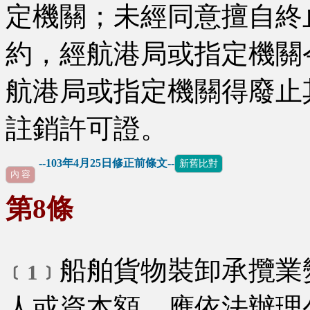
定機關；未經同意擅自終
約，經航港局或指定機關
航港局或指定機關得廢止
註銷許可證。
--103年4月25日修正前條文--
新舊比對
內 容
第8條
船舶貨物裝卸承攬業
﹝1﹞
人或資本額，應依法辦理