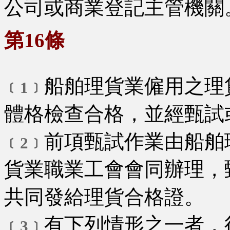
公司或商業登記主管機關
第16條
船舶理貨業僱用之理
﹝1﹞
體格檢查合格，並經甄試
前項甄試作業由船舶
﹝2﹞
貨業職業工會會同辦理，
共同發給理貨合格證。
有下列情形之一者，
﹝3﹞