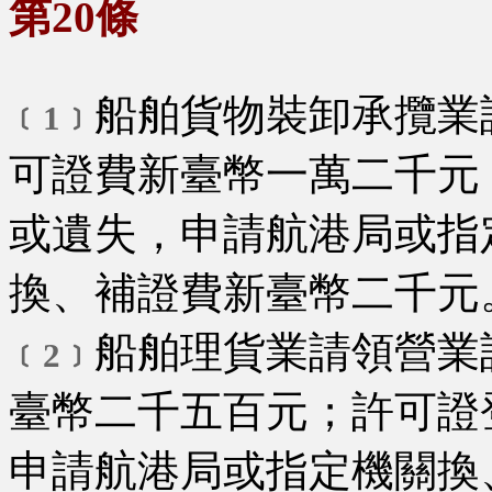
第20條
船舶貨物裝卸承攬業
﹝1﹞
可證費新臺幣一萬二千元
或遺失，申請航港局或指
換、補證費新臺幣二千元
船舶理貨業請領營業
﹝2﹞
臺幣二千五百元；許可證
申請航港局或指定機關換