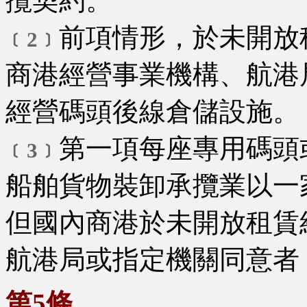
攬契約。
前項情形，於未開放
﹝2﹞
商港經營事業機構、航港
經營碼頭後線倉儲設施。
第一項每座專用碼頭
﹝3﹞
船舶貨物裝卸承攬業以一
但國內商港於未開放租賃
航港局或指定機關同意者
第5條