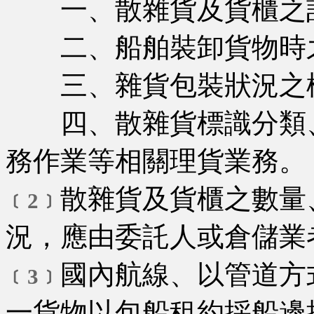
一、散雜貨及貨櫃之計
二、船舶裝卸貨物時
三、雜貨包裝狀況之
四、散雜貨標識分類、
務作業等相關理貨業務。
散雜貨及貨櫃之數量
﹝2﹞
況，應由委託人或倉儲業
國內航線、以管道方
﹝3﹞
一貨物以包船租約採船邊