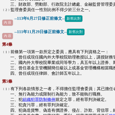
三、財政部、勞動部、行政院主計總處、金融監督管理委員
監理會委員任一性別比例不得少於三分之一。
∩
﹝2﹞
--113年6月27日修正前條文--
新舊比對
內 容
--111年11月29日修正前條文--
新舊比對
∪
內 容
第4條
前條第一項第一款所定之委員，應具有下列資格之一：
﹝1﹞
一、曾任或現任國內外大學校院助理教授以上，講授財務管
二、國內外大學校院畢業或同等學力，具五年以上證券、期
三、曾任基金主管機關簡任級以上或基金管理機構相當職務
四、曾任或現任律師、會計師五年以上。
第5條
有下列各款情形之一者，不得擔任監理會委員；其已擔任
﹝1﹞
一、無行為能力或限制行為能力，致不能執行職務。
二、犯
組織犯罪防制條例
規定之罪，經有罪判決確定。
三、犯貪污罪，經有罪判決確定。
四、犯偽造貨幣、偽造有價證券、侵占、詐欺、背信罪，經