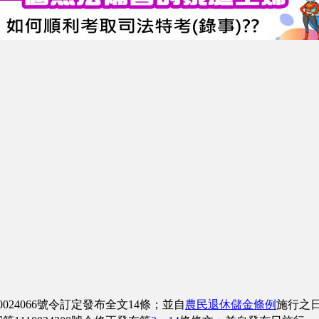
24066號令訂定發布全文14條；並自
農民退休儲金條例
施行之