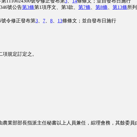
10024300號令修正發布第
3
、
14
條條文；並自發布日施行
346號公告
第3條
第1項序文、第3款、
第7條
、
第8條
、
第13條
所列
65號令修正發布第
3
、
7
、
8
、
13
條條文；並自發布日施行
二項規定訂定之。
由農業部部長指派主任秘書以上人員兼任，綜理會務，其餘委員