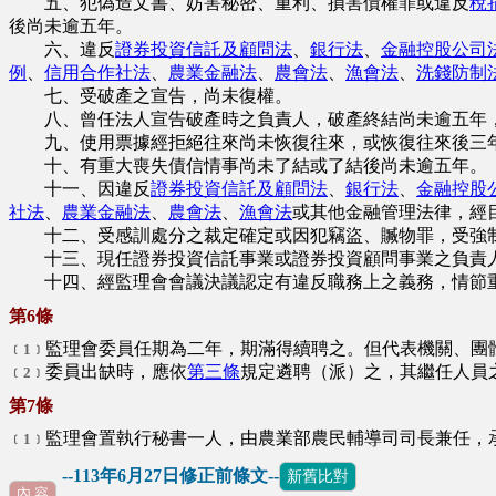
五、犯偽造文書、妨害秘密、重利、損害債權罪或違反
稅
後尚未逾五年。
六、違反
證券投資信託及顧問法
、
銀行法
、
金融控股公司
例
、
信用合作社法
、
農業金融法
、
農會法
、
漁會法
、
洗錢防制
七、受破產之宣告，尚未復權。
八、曾任法人宣告破產時之負責人，破產終結尚未逾五年
九、使用票據經拒絕往來尚未恢復往來，或恢復往來後三年
十、有重大喪失債信情事尚未了結或了結後尚未逾五年。
十一、因違反
證券投資信託及顧問法
、
銀行法
、
金融控股
社法
、
農業金融法
、
農會法
、
漁會法
或其他金融管理法律，經
十二、受感訓處分之裁定確定或因犯竊盜、贓物罪，受強制
十三、現任證券投資信託事業或證券投資顧問事業之負責人
十四、經監理會會議決議認定有違反職務上之義務，情節
第6條
監理會委員任期為二年，期滿得續聘之。但代表機關、團
﹝1﹞
委員出缺時，應依
第三條
規定遴聘（派）之，其繼任人員
﹝2﹞
第7條
監理會置執行秘書一人，由農業部農民輔導司司長兼任，
﹝1﹞
--113年6月27日修正前條文--
新舊比對
內 容