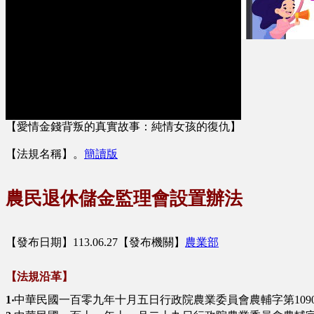
【愛情金錢背叛的真實故事：純情女孩的復仇】
【法規名稱】
。
簡讀版
農民退休儲金監理會設置辦法
【發布日期】113.06.27【發布機關】
農業部
【法規沿革】
1‧
中華民國一百零九年十月五日行政院農業委員會農輔字第10900