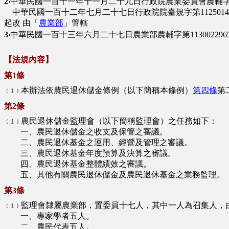
2‧
中華民國一百十一年十一月二十九日行政院農業委員會農輔字第11
中華民國一百十二年七月二十七日行政院院臺規字第1125014
起改 由「
農業部
」管轄
3‧
中華民國一百十三年六月二十七日農業部農輔字第11300229
【法規內容】
第1條
本辦法依農民退休儲金條例（以下簡稱本條例）
第四條
第
﹝1﹞
第2條
農民退休儲金監理會（以下簡稱監理會）之任務如下：
﹝1﹞
一、農民退休儲金之收支及保管之審議。
二、農民退休基金之運用、經營及管理之審議。
三、農民退休基金年度預算及決算之審議。
四、農民退休基金整體績效之審議。
五、其他有關農民退休儲金及農民退休基金之業務監理。
第3條
監理會隸屬農業部，置委員十七人，其中一人為召集人，
﹝1﹞
一、專家學者五人。
二、農民代表五人。