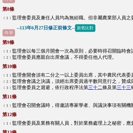
第8條
監理會委員及兼任人員均為無給職。但非屬農業部人員之
﹝1﹞
--113年6月27日修正前條文--
新舊比對
內 容
第9條
監理會以每三個月開會一次為原則，必要時得召開臨時會
﹝1﹞
監理會委員應親自出席會議，不得委任他人代理。
﹝2﹞
第10條
監理會開會須有二分之一以上委員出席，其中農民代表委
﹝1﹞
監理會會議之決議，須經出席委員過半數同意行之，贊成
﹝2﹞
監理會委員之迴避，依行政程序法第
三十二
條及第
三十三
﹝3﹞
第11條
監理會召開會議時，得邀請專家學者、與議決事項有關機
﹝1﹞
第12條
監理會委員及業務有關人員，對於業務處理上之秘密，應
﹝1﹞
第13條