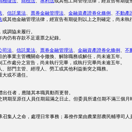
捐稽徵法
、
商標法
、
專利法
或其他工商管理法律，經宣告有期徒
法
、
信託業法
、
票券金融管理法
、
金融資產證券化條例
、
不動產
法
或其他金融管理法律，經宣告有期徒刑以上之刑確定，尚未執
，或調協未履行。
內仍有存款不足退票之紀錄。
公司法
、
信託業法
、
票券金融管理法
、
金融資產證券化條例
、
不
目的事業主管機關命令撤換、解除職務或解任，尚未逾五年。
工作處分之宣告，尚未執行完畢，或執行完畢尚未逾五年。
、部門主管、經理人、勞工或其他利益衝突之職務。
重大或不適任。
體出任者，應隨其本職異動而更替。
之聘期至原任人員任期屆滿之日止。但委員所遺任期不滿三個月
承召集人之命，處理日常事務；幕僚作業由農業部農民輔導司人