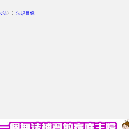
六法
〉〉
法規目錄