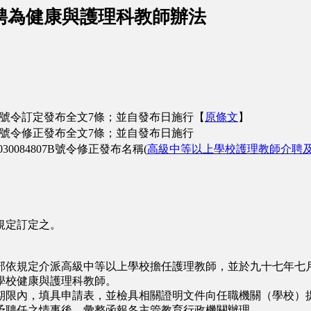
聘為健康與護理科教師辦法
8C號令訂定發布全文7條；並自發布日施行【
原條文
】
1C號令修正發布全文7條；並自發布日施行
084807B號令修正發布名稱(
高級中等以上學校護理教師介聘
規定訂定之。
依規定介派高級中等以上學校擔任護理教師，並於九十七年七月
學校健康與護理科教師。
限內，填具申請表，並檢具相關證明文件向任職機關（學校）提
予聘任之情事後，彙整函報各主管教育行政機關辦理。