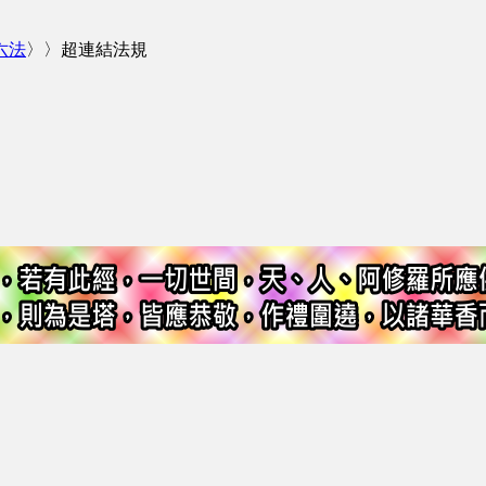
六法
〉〉超連結法規