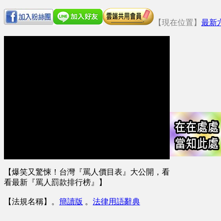
【現在位置】
最新
【爆笑又驚悚！台灣『罵人價目表』大公開，看
看最新『罵人罰款排行榜』】
【法規名稱】
。
簡讀版
。
法律用語辭典