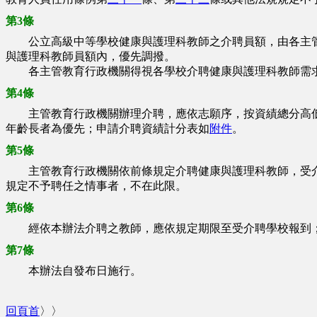
第3條
公立高級中等學校健康與護理科教師之介聘員額，由各主管
與護理科教師員額內，優先調撥。
各主管教育行政機關得視各學校介聘健康與護理科教師需求
第4條
主管教育行政機關辦理介聘，應依志願序，按資績總分高低
年齡長者為優先；申請介聘資績計分表如
附件
。
第5條
主管教育行政機關依前條規定介聘健康與護理科教師，受介
規定不予聘任之情事者，不在此限。
第6條
經依本辦法介聘之教師，應依規定期限至受介聘學校報到；
第7條
本辦法自發布日施行。
回頁首
〉〉