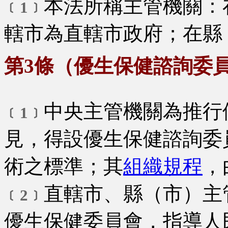
本法所稱主管機關：
﹝1﹞
轄市為直轄市政府；在縣
第3條（優生保健諮詢委
中央主管機關為推行
﹝1﹞
見，得設優生保健諮詢委
術之標準；其
組織規程
，
直轄市、縣（市）主
﹝2﹞
優生保健委員會，指導人