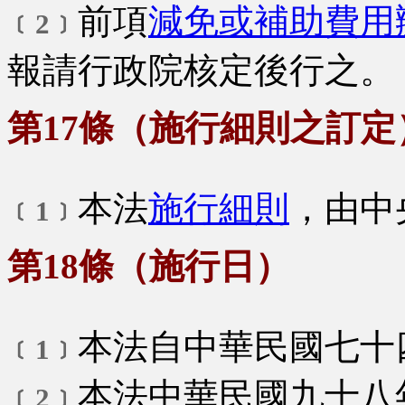
前項
減免或補助費用
﹝2﹞
報請行政院核定後行之。
第17條（施行細則之訂定
本法
施行細則
，由中
﹝1﹞
第18條（施行日）
本法自中華民國七十
﹝1﹞
本法中華民國九十八
﹝2﹞