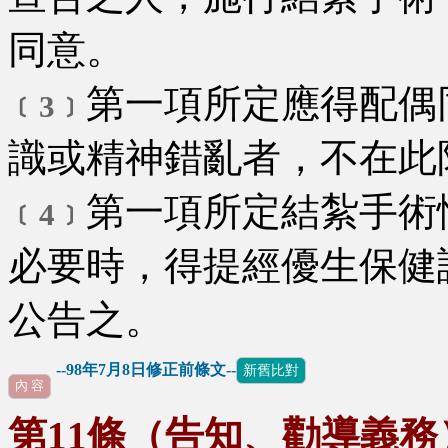
同意。
第一項所定應得配偶
﹝3﹞
識或精神錯亂者，不在此
第一項所定結紮手術
﹝4﹞
必要時，得提經優生保健
公告之。
--98年7月8日修正前條文--
新舊比對
內 容
第11條（告知、勸導義務