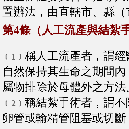
置辦法，由直轄市、縣（
第4條（人工流產與結紮
稱人工流產者，謂經
﹝1﹞
自然保持其生命之期間內
屬物排除於母體外之方法
稱結紮手術者，謂不
﹝2﹞
卵管或輸精管阻塞或切斷